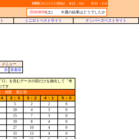
1080
[2012/12/12開始] 本日：662 昨日：418
2026/08/08
(土)
今週の結果はどうでしたか
ト
ミニロトベストサイト
ナンバーズベストサイト
メニュー
表 示
非表示
12」を含むデータの回だけを抽出して「奇
のです
数：偶数 累計表
４
２：３
３：２
４：１
５：０
5
2
2
0
10
4
3
0
15
7
3
0
19
8
4
0
27
10
4
0
33
13
4
0