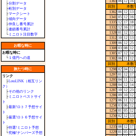
1363
06
12
16
├
分割データ
回別
本数
├
桁別データ
1362
06
12
13
├
マークシート
1341
05
12
16
├
傾向データ
1335
12
17
18
├
仲良し番号累計
1332
12
16
17
├
連鎖番号累計
1328
01
12
15
└
ミニロト注目数字
1312
10
12
13
1309
06
12
25
お暇な時に
1308
03
08
12
お暇な時に
1305
07
12
14
└
１億円への道
1302
06
11
12
回別
本数
旅たつ時に
1298
02
04
12
1297
01
12
17
リンク
1295
04
11
12
├
LotoLINK（相互リン
1288
04
12
14
ク）
1287
10
12
23
├
その他のリンク
1286
09
10
12
├
ミニロトベストサイ
1275
06
11
12
ト
1258
03
06
12
├
最新!ロト７予想サイ
1254
01
05
12
ト
1250
02
12
13
├
厳選!ロト６予想サイ
回別
本数
ト
1235
08
12
17
├
特選!ミニロト予想
1229
01
05
07
└
究極!ナンバーズ予想