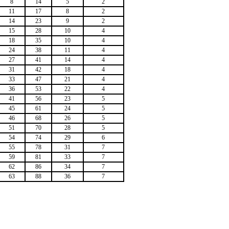
8
14
5
2
11
17
8
2
14
23
9
2
15
28
10
4
18
35
10
4
24
38
11
4
27
41
14
4
31
42
18
4
33
47
21
4
36
53
22
4
41
56
23
5
45
61
24
5
46
68
26
5
51
70
28
5
54
74
29
6
55
78
31
7
59
81
33
7
62
86
34
7
63
88
36
7