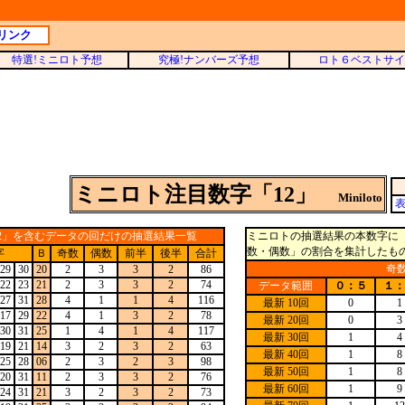
リンク
特選!ミニロト予想
究極!ナンバーズ予想
ロト６ベストサイ
ミニロト注目数字「12」
Miniloto
2」を含むデータの回だけの抽選結果一覧
ミニロトの抽選結果の本数字に「
数・偶数」の割合を集計したも
字
Ｂ
奇数
偶数
前半
後半
合計
奇
29
30
20
2
3
3
2
86
22
23
21
2
3
3
2
74
データ範囲
０：５
１：
27
31
28
4
1
1
4
116
最新 10回
0
1
17
29
22
4
1
3
2
78
最新 20回
0
3
30
31
25
1
4
1
4
117
最新 30回
1
4
19
21
14
3
2
3
2
63
最新 40回
1
8
25
28
06
2
3
2
3
98
最新 50回
1
8
20
31
11
2
3
3
2
76
最新 60回
1
9
24
31
21
3
2
3
2
73