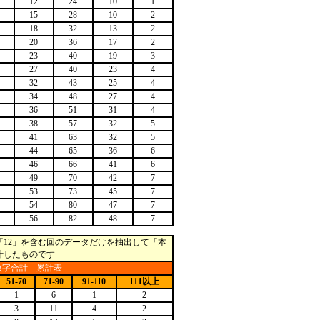
12
24
10
1
15
28
10
2
18
32
13
2
20
36
17
2
23
40
19
3
27
40
23
4
32
43
25
4
34
48
27
4
36
51
31
4
38
57
32
5
41
63
32
5
44
65
36
6
46
66
41
6
49
70
42
7
53
73
45
7
54
80
47
7
56
82
48
7
12」を含む回のデータだけを抽出して「本
計したものです
数字合計 累計表
51-70
71-90
91-110
111以上
1
6
1
2
3
11
4
2