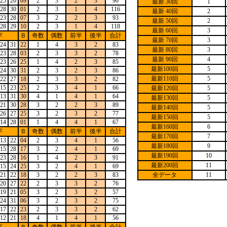
25
26
09
2
3
2
3
90
最新 30回
1
28
30
01
2
3
1
4
116
最新 40回
2
23
28
07
3
2
2
3
93
最新 50回
2
28
29
10
2
3
1
4
118
最新 60回
3
字
Ｂ
奇数
偶数
前半
後半
合計
最新 70回
3
24
31
22
1
4
3
2
83
最新 80回
3
23
28
03
2
3
3
2
78
最新 90回
4
23
26
25
1
4
2
3
85
最新100回
5
24
30
31
2
3
2
3
86
最新110回
5
22
27
18
2
3
3
2
82
15
23
25
2
3
4
1
66
最新120回
5
13
31
30
4
1
4
1
64
最新130回
5
21
30
28
3
2
2
3
89
最新140回
5
26
27
25
3
2
3
2
77
最新150回
5
14
28
01
1
4
4
1
67
最新160回
6
字
Ｂ
奇数
偶数
前半
後半
合計
最新170回
7
13
22
04
2
3
4
1
56
最新180回
9
15
28
17
3
2
4
1
69
最新190回
10
23
28
16
1
4
2
3
91
最新200回
11
15
24
25
3
2
4
1
69
21
22
18
3
2
2
3
83
全データ
11
20
27
22
2
3
3
2
76
19
21
05
3
2
3
2
57
24
31
06
3
2
3
2
75
17
22
23
2
3
3
2
62
12
21
18
4
1
4
1
56