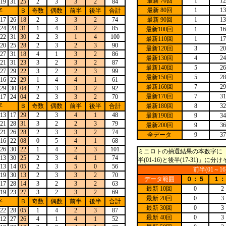
最新 70回
1
12
19
31
25
2
3
3
2
84
最新 80回
1
13
字
Ｂ
奇数
偶数
前半
後半
合計
17
26
18
2
3
3
2
74
最新 90回
1
13
24
28
31
1
4
3
2
85
最新100回
1
16
22
31
30
2
3
1
4
100
最新110回
1
17
20
25
28
2
3
2
3
90
最新120回
3
20
27
31
18
4
1
3
2
86
最新130回
4
24
21
31
23
3
2
3
2
87
最新140回
5
26
27
29
22
3
2
2
3
99
最新150回
5
28
16
22
29
1
4
4
1
61
最新160回
7
29
29
30
04
2
3
3
2
92
最新170回
7
31
17
24
04
2
3
3
2
70
字
Ｂ
奇数
偶数
前半
後半
合計
最新180回
8
32
13
17
29
2
3
4
1
48
最新190回
9
34
21
28
31
3
2
2
3
79
最新200回
9
36
21
26
28
2
3
3
2
74
全データ
9
37
16
22
08
0
5
4
1
68
26
30
22
1
4
2
3
101
ミニロトの抽選結果の本数字に「
13
30
25
2
3
4
1
74
半(01-16)と後半(17-31)
13
14
05
2
3
5
0
56
前半(01～1
19
30
13
2
3
3
2
70
データ範囲
０：５
１：
17
28
14
3
2
3
2
63
最新 10回
0
2
19
23
27
3
2
3
2
69
最新 20回
0
3
字
Ｂ
奇数
偶数
前半
後半
合計
最新 30回
0
3
22
28
05
1
4
2
3
87
最新 40回
0
3
12
27
26
4
1
4
1
52