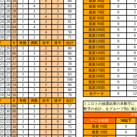
最新 50回
0
3
12
30
16
2
3
4
1
60
25
28
13
1
4
2
3
93
最新 60回
0
5
27
28
29
2
3
2
3
98
最新 70回
0
5
14
30
19
2
3
4
1
72
最新 80回
0
5
24
28
20
1
4
3
2
91
最新 90回
0
5
18
20
04
1
4
3
2
65
最新100回
0
6
12
19
23
2
3
4
1
50
最新110回
0
6
19
27
15
3
2
3
2
71
最新120回
0
7
字
Ｂ
奇数
偶数
前半
後半
合計
最新130回
0
8
27
29
17
3
2
2
3
89
最新140回
0
8
18
31
06
2
3
3
2
86
21
24
27
2
3
3
2
76
最新150回
0
9
23
27
21
2
3
3
2
78
最新160回
0
9
15
20
07
2
3
4
1
66
最新170回
0
11
18
27
22
3
2
2
3
83
最新180回
0
12
24
31
22
2
3
2
3
100
最新190回
0
12
17
18
14
2
3
3
2
66
最新200回
0
12
12
29
13
2
3
4
1
60
全データ
0
12
19
24
16
2
3
2
3
78
字
Ｂ
奇数
偶数
前半
後半
合計
ミニロトの抽選結果の本数字に「
20
22
08
1
4
3
2
57
数字の合計」をグループ別に集
23
30
08
2
3
2
3
84
本
22
25
10
2
3
3
2
78
データ範囲
50以下
12
13
31
2
3
5
0
42
最新 10回
0
21
25
10
3
2
3
2
75
21
22
05
3
2
3
2
73
最新 20回
0