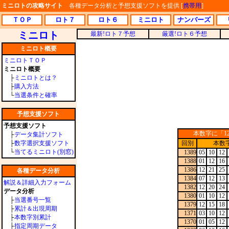
ミニロトの攻略サイト
各種データ分析と予想支援ソフトを提供 [
携帯用
]
ＴＯＰ
ロト７
ロト６
ミニロト
ナンバーズ
ミニロト
最新!ロト７予想
厳選!ロト６予想
ミニロト概要
ミニロトＴＯＰ
ミニロト概要
├
ミニロトとは？
├
購入方法
└
当選条件と確率
予想支援ソフト
予想支援ソフト
本数字に「1
├
データ集計ソフト
├
数字選択支援ソフト
回別
本数
└
当てるミニロト(別窓)
1389
05
10
12
1388
01
12
16
1386
12
21
25
各種データ分析
1384
07
12
13
解説＆詳細入力フォーム
1382
12
20
24
データ分析
1380
01
10
12
├
当選番号一覧
1379
12
15
18
├
累計＆出現周期
1371
03
10
12
├
本数字別累計
1370
01
05
12
├
指定周期データ