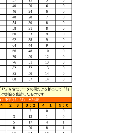
37
15
5
0
40
20
6
0
46
24
6
0
48
28
7
0
54
30
8
0
58
31
8
0
60
33
9
0
62
38
9
0
64
44
9
0
66
48
10
0
70
50
12
0
76
51
13
0
82
52
13
0
85
56
14
0
88
57
14
0
12」を含むデータの回だけを抽出して「前
」に分けその割合を集計したものです
6)：後半(17～31) 累計表
４
２：３
３：２
４：１
５：０
1
7
0
0
3
13
1
0
5
17
4
1
8
20
8
1