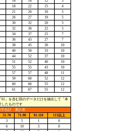
16
18
12
3
18
22
15
4
21
26
16
5
26
27
19
5
30
32
20
5
32
36
22
5
34
37
25
7
36
43
27
7
38
45
30
10
40
50
33
10
44
52
37
10
51
52
40
10
55
55
43
10
57
57
48
11
59
60
52
12
60
66
55
12
61
67
55
12
01」を含む回のデータだけを抽出して「本
計したものです
数字合計 累計表
51-70
71-90
91-110
111以上
3
5
1
0
6
10
3
0