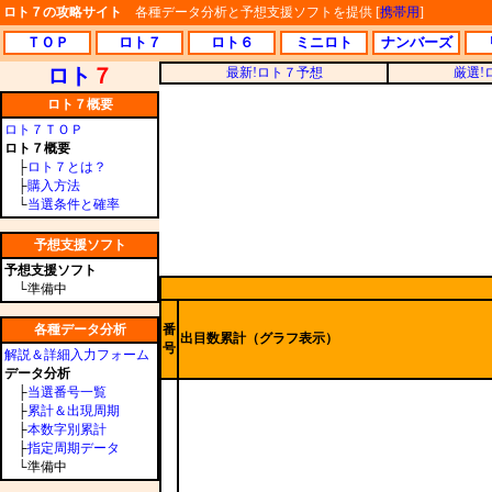
ロト７の攻略サイト
各種データ分析と予想支援ソフトを提供 [
携帯用
]
ＴＯＰ
ロト７
ロト６
ミニロト
ナンバーズ
ロト
７
最新!ロト７予想
厳選!
ロト７概要
ロト７ＴＯＰ
ロト７概要
├
ロト７とは？
├
購入方法
└
当選条件と確率
予想支援ソフト
予想支援ソフト
└準備中
各種データ分析
番
出目数累計（グラフ表示）
号
解説＆詳細入力フォーム
データ分析
├
当選番号一覧
├
累計＆出現周期
├
本数字別累計
├
指定周期データ
└準備中