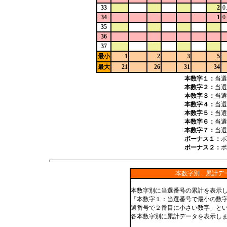
33
2
0
34
1
0
35
36
37
最小
1
2
3
5
最大
21
26
31
34
本数字１：
当選
本数字２：
当選
本数字３：
当選
本数字４：
当選
本数字５：
当選
本数字６：
当選
本数字７：
当選
ボーナス１：
ボ
ボーナス２：
ボ
本数字別 累計
本数字別に当選番号の累計を表示
「本数字１：当選番号で最小の数
選番号で２番目に小さい数字」と
各本数字別に累計データを表示し