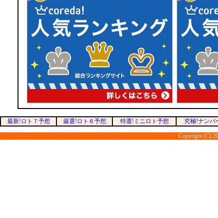
最新!ロト７予想
厳選!ロト６予想
特選!ミニロト予想
究極!ナンバ
Copyright (C) 20