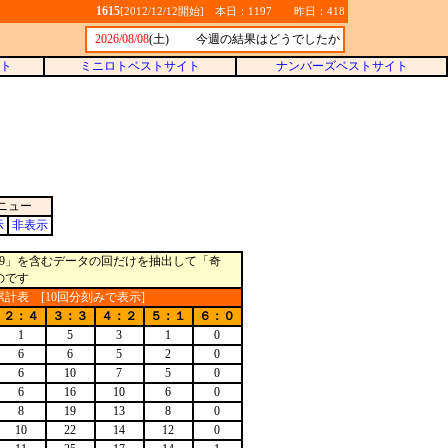
1615
[2012/12/12開始] 本日：1197 昨日：418
2026/08/08
(土)
今週の結果はどうでしたか
ト
ミニロトベストサイト
ナンバーズベストサイト
ニュー
示
非表示
9」を含むデータの回だけを抽出して「奇
のです
計表 [10回分刻みで表示]
２：４
３：３
４：２
５：１
６：０
1
5
3
1
0
6
6
5
2
0
6
10
7
5
0
6
16
10
6
0
8
19
13
8
0
10
22
14
12
0