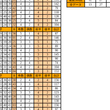
最新300回
12
27
28
33
39
15
4
2
3
3
142
全データ
13
27
19
23
24
42
3
3
4
2
79
21
25
26
07
4
2
4
2
118
19
40
42
07
2
4
4
2
128
16
19
38
25
2
4
5
1
84
21
24
37
32
4
2
4
2
104
字
Ｂ
奇数
偶数
前半
後半
合計
19
23
35
36
5
1
4
2
87
28
36
39
01
2
4
3
3
146
15
19
28
21
3
3
5
1
75
19
21
24
36
3
3
5
1
89
15
19
36
22
4
2
5
1
90
32
34
42
33
1
5
3
3
145
19
21
33
43
4
2
5
1
90
12
19
23
16
2
4
5
1
74
19
31
34
43
4
2
4
2
104
34
35
39
04
3
3
3
3
153
字
Ｂ
奇数
偶数
前半
後半
合計
32
36
43
30
2
4
2
4
156
21
28
30
43
3
3
4
2
117
14
19
41
34
4
2
5
1
86
19
32
43
22
3
3
4
2
123
36
38
40
28
1
5
3
3
143
24
35
43
11
4
2
3
3
138
28
40
41
03
4
2
3
3
156
19
25
26
32
3
3
4
2
97