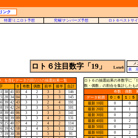
リンク
特選!ミニロト予想
究極!ナンバーズ予想
ロト６ベストサイ
メ
ロト６注目数字「19」
Loto6
表 
9」を含むデータの回だけの抽選結果一覧
ロト６の抽選結果の本数字に「1
数・偶数」の割合を集計したも
字
Ｂ
奇数
偶数
前半
後半
合計
奇数：偶数 累
31
38
41
03
4
2
3
3
146
25
28
34
04
3
3
3
3
145
データ範囲
０：６
１：５
36
39
42
43
3
3
2
4
191
最新 10回
0
0
18
19
42
24
3
3
5
1
101
最新 20回
0
1
28
39
40
06
3
3
3
3
141
最新 30回
0
2
19
30
39
09
3
3
4
2
131
最新 40回
0
2
19
25
40
17
4
2
4
2
114
最新 50回
0
2
16
19
42
18
2
4
5
1
112
最新 60回
0
2
17
19
30
38
5
1
5
1
91