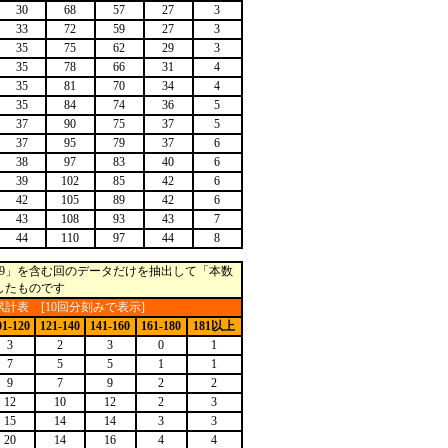
30
68
57
27
3
33
72
59
27
3
35
75
62
29
3
35
78
66
31
4
35
81
70
34
4
35
84
74
36
5
37
90
75
37
5
37
95
79
37
6
38
97
83
40
6
39
102
85
42
6
42
105
89
42
6
43
108
93
43
7
44
110
97
44
8
9」を含む回のデータだけを抽出して「本数
したものです
計表 [10回分刻みで表示]
01-120
121-140
141-160
161-180
181以上
3
2
3
0
1
7
5
5
1
1
9
7
9
2
2
12
10
12
2
3
15
14
14
3
3
20
14
16
4
4