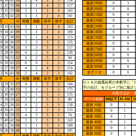
34
38
42
14
2
4
3
3
154
最新190回
0
5
21
32
35
06
5
1
4
2
117
最新200回
0
6
27
31
35
06
5
1
3
3
143
最新210回
0
6
32
35
42
25
3
3
2
4
161
最新220回
0
6
字
Ｂ
奇数
偶数
前半
後半
合計
最新230回
0
6
29
33
43
31
5
1
2
4
163
29
34
41
09
3
3
2
4
169
最新240回
0
6
21
27
39
03
5
1
4
2
113
最新250回
0
6
29
30
36
37
3
3
3
3
135
最新260回
0
6
19
20
38
25
3
3
5
1
117
最新270回
0
6
23
29
41
01
4
2
3
3
136
最新280回
0
6
15
19
35
12
4
2
5
1
94
最新290回
0
6
29
39
43
25
6
0
3
3
154
最新300回
0
6
21
27
30
17
4
2
4
2
114
全データ
0
6
32
36
43
30
2
4
3
3
142
字
Ｂ
奇数
偶数
前半
後半
合計
ロト６の抽選結果の本数字に「1
23
29
35
17
4
2
3
3
144
字の合計」をグループ別に集計
31
32
40
13
3
3
1
5
175
本数字合計 累
23
30
43
27
5
1
3
3
135
データ範囲
80以下
81-100
1
17
19
29
22
5
1
5
1
99
24
25
28
11
4
2
3
3
118
最新 10回
0
1
24
26
41
23
3
3
3
3
133
最新 20回
0
1
13
19
29
25
4
2
5
1
74
最新 30回
0
1
27
40
42
14
3
3
3
3
143
最新 40回
0
1
19
21
34
04
5
1
5
1
109
最新 50回
0
1
19
28
38
40
1
5
4
2
105
最新 60回
0
2