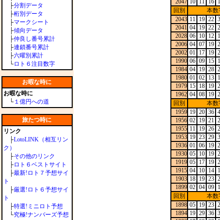
2047
10
11
16
├
分割データ
回別
本数
├
桁別データ
2043
11
19
22
├
マークシート
2041
04
19
22
├
傾向データ
2028
06
10
12
├
仲良し番号累計
2006
04
07
19
├
連鎖番号累計
2002
01
17
19
├
六曜別累計
1990
06
09
15
└
ロト６注目数字
1984
04
19
28
1980
01
02
13
お暇な時に
1979
15
18
19
お暇な時に
1962
04
08
19
└
１億円への道
回別
本数
1959
19
20
36
旅たつ時に
1956
02
19
21
1955
11
19
26
リンク
1953
19
23
29
├
LotoLINK（相互リン
1936
01
06
19
ク）
1930
05
10
19
├
その他のリンク
1919
05
17
19
├
ロト６ベストサイト
1915
04
10
14
├
最新!ロト７予想サイ
1903
18
19
23
ト
1899
02
04
09
├
厳選!ロト６予想サイ
回別
本数
ト
1898
05
19
23
├
特選!ミニロト予想
1894
19
29
36
└
究極!ナンバーズ予想