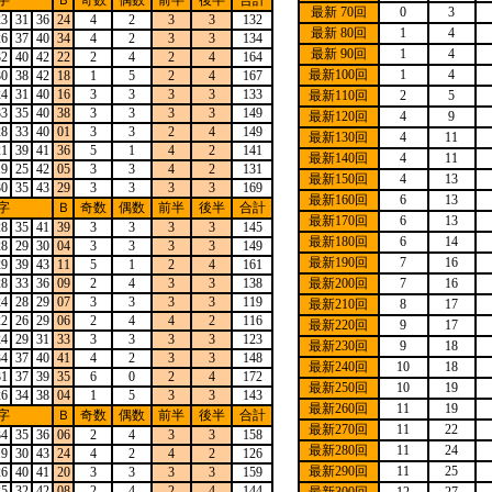
字
Ｂ
奇数
偶数
前半
後半
合計
最新 70回
0
3
23
31
36
24
4
2
3
3
132
最新 80回
1
4
26
37
40
34
4
2
3
3
134
最新 90回
1
4
32
40
42
22
2
4
2
4
164
最新100回
1
4
30
38
42
18
1
5
2
4
167
24
31
40
16
3
3
3
3
133
最新110回
2
5
33
35
40
38
3
3
3
3
149
最新120回
4
9
28
33
40
01
3
3
2
4
149
最新130回
4
11
21
39
41
36
5
1
4
2
141
最新140回
4
11
19
25
42
05
3
3
4
2
131
最新150回
4
13
30
35
43
29
3
3
3
3
169
最新160回
6
13
字
Ｂ
奇数
偶数
前半
後半
合計
最新170回
6
13
28
35
41
39
3
3
3
3
145
最新180回
6
14
28
29
30
04
3
3
3
3
149
最新190回
7
16
29
39
43
11
5
1
2
4
161
28
33
36
09
2
4
3
3
138
最新200回
7
16
24
28
29
07
3
3
3
3
119
最新210回
8
17
22
26
29
06
2
4
4
2
116
最新220回
9
17
24
29
31
33
3
3
3
3
123
最新230回
9
18
34
37
40
41
4
2
3
3
148
最新240回
10
18
31
37
39
35
6
0
2
4
172
最新250回
10
19
26
34
38
04
1
5
3
3
143
最新260回
11
19
字
Ｂ
奇数
偶数
前半
後半
合計
最新270回
11
22
34
35
36
06
2
4
3
3
158
最新280回
11
24
19
30
43
24
4
2
4
2
126
最新290回
11
25
26
40
41
20
3
3
3
3
159
25
32
42
08
2
4
2
4
144