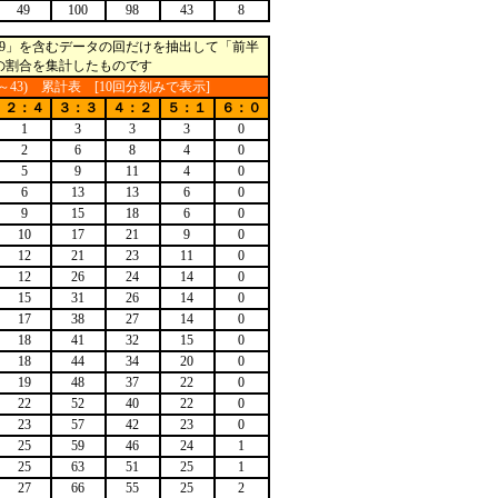
49
100
98
43
8
9」を含むデータの回だけを抽出して「前半
分けその割合を集計したものです
23～43) 累計表 [10回分刻みで表示]
２：４
３：３
４：２
５：１
６：０
1
3
3
3
0
2
6
8
4
0
5
9
11
4
0
6
13
13
6
0
9
15
18
6
0
10
17
21
9
0
12
21
23
11
0
12
26
24
14
0
15
31
26
14
0
17
38
27
14
0
18
41
32
15
0
18
44
34
20
0
19
48
37
22
0
22
52
40
22
0
23
57
42
23
0
25
59
46
24
1
25
63
51
25
1
27
66
55
25
2