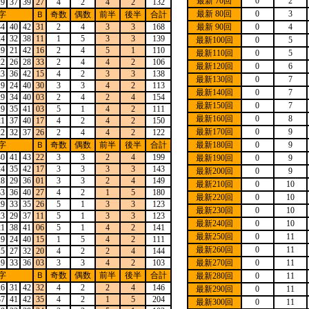
最新 70回
0
2
19
37
39
27
4
2
4
2
132
最新 80回
0
3
字
Ｂ
奇数
偶数
前半
後半
合計
34
40
42
31
2
4
3
3
168
最新 90回
0
4
24
32
38
11
1
5
3
3
139
最新100回
0
5
19
21
42
16
2
4
5
1
110
最新110回
0
5
22
26
28
33
2
4
4
2
106
最新120回
0
6
23
36
42
15
4
2
3
3
138
最新130回
0
7
19
24
40
30
3
3
4
2
113
最新140回
0
7
29
34
40
03
2
4
2
4
154
最新150回
0
7
19
35
41
03
5
1
4
2
111
最新160回
0
8
21
37
40
17
4
2
4
2
150
最新170回
0
9
22
32
37
26
2
4
4
2
122
字
Ｂ
奇数
偶数
前半
後半
合計
最新180回
0
9
40
41
43
22
3
3
2
4
199
最新190回
0
9
24
35
42
17
3
3
3
3
143
最新200回
0
9
28
29
36
01
3
3
2
4
149
最新210回
0
10
33
36
40
27
4
2
1
5
180
最新220回
0
10
29
33
35
26
5
1
3
3
123
最新230回
0
10
23
29
37
11
5
1
3
3
123
最新240回
0
10
21
38
41
06
5
1
4
2
141
最新250回
0
11
19
24
40
15
1
5
4
2
111
最新260回
0
11
25
27
32
20
4
2
2
4
144
19
33
36
03
3
3
4
2
103
最新270回
0
11
字
Ｂ
奇数
偶数
前半
後半
合計
最新280回
0
11
26
31
42
32
4
2
2
4
146
最新290回
0
11
37
41
42
35
4
2
1
5
204
最新300回
0
11