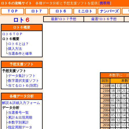
ロト６の攻略サイト
各種データ分析と予想支援ソフトを提供 [
携帯用
]
ＴＯＰ
ロト７
ロト６
ミニロト
ナンバーズ
ロト
６
最新!ロト７予想
厳選!ロト６予想
ロト６概要
ロト６ＴＯＰ
ロト６概要
├
ロト６とは？
├
購入方法
└
当選条件と確率
予想支援ソフト
予想支援ソフト
本数字に「1
├
データ集計ソフト
├
数字選択支援ソフト
回別
本数
└
当てるロト６(別窓)
2109
06
11
19
2104
18
19
21
2099
19
21
34
各種データ分析
2098
01
06
15
解説＆詳細入力フォーム
2086
04
11
19
データ分析
2084
08
17
18
├
当選番号一覧
2082
05
11
14
├
累計＆出現周期
2058
09
12
14
├
本数字別累計
2056
03
07
15
├
指定周期データ