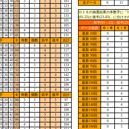
19
22
38
24
3
3
5
1
103
全データ
0
11
25
33
39
15
5
1
3
3
123
29
38
40
12
3
3
3
3
155
ロト６の抽選結果の本数字に「1
31
34
35
43
3
3
3
3
133
(01-22)と後半(23-43)」に
19
26
37
03
3
3
4
2
101
前半(01～22)：後半(
19
22
25
38
3
3
5
1
105
データ範囲
０：６
１：５
19
39
41
03
4
2
4
2
142
最新 10回
0
0
32
34
37
41
3
3
3
3
131
最新 20回
0
0
字
Ｂ
奇数
偶数
前半
後半
合計
最新 30回
0
1
19
30
36
17
2
4
4
2
120
最新 40回
0
2
19
26
39
09
3
3
4
2
117
19
41
43
01
5
1
4
2
135
最新 50回
0
2
32
36
40
42
2
4
2
4
160
最新 60回
0
3
23
30
42
35
3
3
3
3
133
最新 70回
0
3
26
35
37
32
5
1
3
3
123
最新 80回
0
4
25
26
39
34
4
2
2
4
142
最新 90回
0
4
21
30
35
11
4
2
4
2
126
最新100回
0
4
19
28
32
34
3
3
4
2
109
最新110回
0
4
26
35
43
38
4
2
2
4
164
最新120回
0
4
字
Ｂ
奇数
偶数
前半
後半
合計
最新130回
0
4
19
20
32
06
3
3
5
1
97
最新140回
0
4
36
37
41
02
5
1
1
5
187
19
35
39
21
5
1
4
2
109
最新150回
0
5
19
20
42
09
3
3
5
1
119
最新160回
0
5
19
22
42
06
2
4
5
1
118
最新170回
0
5
19
28
35
42
4
2
4
2
104
最新180回
0
5