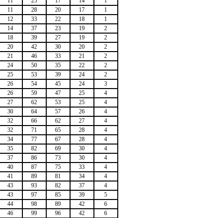
11
25
17
14
1
11
28
20
17
1
12
33
22
18
1
14
37
23
19
2
18
39
27
19
2
20
42
30
20
2
21
46
33
21
2
24
50
35
22
2
25
53
39
24
2
26
54
45
24
3
26
59
47
25
4
27
62
53
25
4
30
64
57
26
4
32
66
62
27
4
32
71
65
28
4
34
77
67
28
4
35
82
69
30
4
37
86
73
30
4
40
87
75
33
4
41
89
81
34
4
43
93
82
37
4
43
97
85
39
5
44
98
89
42
6
46
99
96
42
6