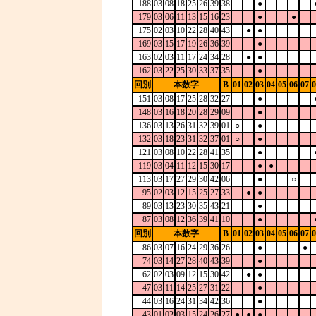
188
03
08
18
25
26
39
38
●
179
03
06
11
13
15
16
23
●
●
175
02
03
10
22
28
40
43
●
●
169
03
15
17
19
26
36
39
●
163
02
03
11
17
24
34
28
●
●
162
03
22
25
30
33
37
35
●
回別
本数字
B
01
02
03
04
05
06
07
0
151
03
08
17
25
28
32
27
●
148
03
16
18
20
28
29
09
●
136
03
13
26
31
32
39
01
○
●
132
03
18
23
31
32
37
01
○
●
121
03
08
10
22
28
41
35
●
119
03
04
11
12
15
30
17
●
●
113
03
17
27
29
30
42
06
●
○
95
02
03
12
15
25
27
33
●
●
89
03
13
23
30
35
43
21
●
87
03
08
12
36
39
41
10
●
回別
本数字
B
01
02
03
04
05
06
07
0
86
03
07
16
24
29
36
26
●
●
74
03
14
27
28
40
43
39
●
62
02
03
09
12
15
30
42
●
●
47
03
11
14
25
27
31
22
●
44
03
16
24
31
34
42
36
●
43
01
02
03
15
24
26
27
●
●
●