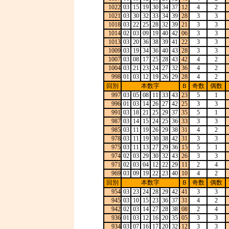
1022
03
15
19
30
34
37
12
4
2
1021
03
30
32
33
34
39
28
3
3
1018
03
22
25
28
32
39
21
3
3
1014
02
03
09
19
40
42
06
3
3
1013
03
20
36
38
39
41
22
3
3
1009
03
19
34
36
40
43
28
3
3
1007
03
08
17
25
28
43
42
4
2
1004
03
21
23
24
27
32
36
4
2
998
01
03
12
19
26
29
28
4
2
回別
本数字
Ｂ
奇数
偶数
997
03
05
08
11
33
43
23
5
1
996
01
03
14
26
27
42
25
3
3
991
03
18
21
25
29
37
35
5
1
987
03
14
15
24
25
36
33
3
3
985
03
11
19
26
29
38
31
4
2
978
03
11
19
30
38
42
31
3
3
975
03
11
13
27
29
36
15
5
1
974
02
03
29
30
32
43
26
3
3
971
02
03
04
12
22
29
11
2
4
969
03
09
19
22
23
40
10
4
2
回別
本数字
Ｂ
奇数
偶数
954
03
23
24
28
29
42
41
3
3
945
03
10
15
23
36
37
31
4
2
942
02
03
14
27
28
38
08
2
4
936
01
03
12
16
20
35
05
3
3
934
03
07
16
17
20
32
12
3
3