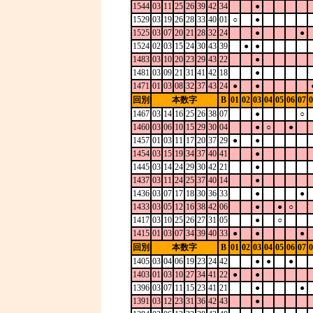
1544
03
11
25
26
39
42
34
●
1529
03
19
26
28
33
40
01
○
●
1525
03
07
20
21
28
32
24
●
●
1524
02
03
15
24
30
43
39
●
●
1483
03
10
20
23
29
43
22
●
1481
03
09
21
31
41
42
18
●
1471
01
03
08
32
37
43
24
●
●
回別
本数字
B
01
02
03
04
05
06
07
0
1467
03
14
16
25
26
38
07
●
○
1460
03
06
10
15
29
30
04
●
○
●
1457
01
03
11
17
20
37
29
●
●
1454
03
15
19
34
37
40
41
●
1445
03
14
24
29
30
42
21
●
1437
03
11
24
25
37
40
14
●
1436
03
07
17
18
30
36
33
●
●
1433
03
05
12
16
38
42
06
●
●
○
1417
03
10
25
26
27
31
05
●
○
1415
01
03
07
34
39
40
33
●
●
●
回別
本数字
B
01
02
03
04
05
06
07
0
1405
03
04
06
19
23
24
42
●
●
●
1403
01
03
10
27
34
41
22
●
●
1396
03
07
11
15
23
41
21
●
●
1391
03
12
23
31
36
42
43
●