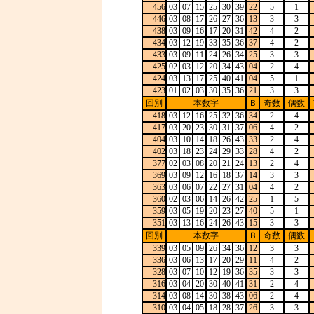
456
03
07
15
25
30
39
22
5
1
446
03
08
17
26
27
36
13
3
3
438
03
09
16
17
20
31
42
4
2
434
03
12
19
33
35
36
37
4
2
433
03
09
11
24
26
34
25
3
3
425
02
03
12
20
34
43
04
2
4
424
03
13
17
25
40
41
04
5
1
423
01
02
03
30
35
36
21
3
3
回別
本数字
Ｂ
奇数
偶数
418
03
12
16
25
32
36
34
2
4
417
03
20
23
30
31
37
06
4
2
404
03
10
14
18
26
43
33
2
4
402
03
18
23
24
29
33
28
4
2
377
02
03
08
20
21
24
13
2
4
369
03
09
12
16
18
37
14
3
3
363
03
06
07
22
27
31
04
4
2
360
02
03
06
14
26
42
25
1
5
359
03
05
19
20
23
27
40
5
1
351
03
13
16
24
26
43
15
3
3
回別
本数字
Ｂ
奇数
偶数
339
03
05
09
26
34
36
12
3
3
336
03
06
13
17
20
29
11
4
2
328
03
07
10
12
19
36
35
3
3
316
03
04
20
30
40
41
31
2
4
314
03
08
14
30
38
43
06
2
4
310
03
04
05
18
28
37
26
3
3