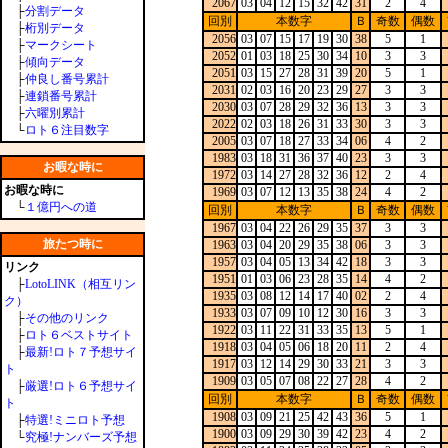
2067
03
04
12
15
32
42
31
2
4
├
分割データ
回別
本数字
Ｂ
奇数
偶数
├
桁別データ
2056
03
07
15
17
19
30
38
5
1
├
マークシート
2052
01
03
18
25
30
34
10
3
3
├
傾向データ
2051
03
15
27
28
31
39
20
5
1
├
仲良し番号累計
2031
02
03
16
20
23
29
27
3
3
├
連鎖番号累計
2030
03
07
28
29
32
36
13
3
3
├
六曜別累計
2022
02
03
18
26
31
33
30
3
3
└
ロト６注目数字
2005
03
07
18
27
33
34
06
4
2
1983
03
18
31
36
37
40
23
3
3
お暇な時に
1972
03
14
27
28
32
36
12
2
4
お暇な時に
1969
03
07
12
13
35
38
24
4
2
└
１億円への道
回別
本数字
Ｂ
奇数
偶数
1967
03
04
22
26
29
35
37
3
3
旅たつ時に
1963
03
04
20
29
35
38
06
3
3
1957
03
04
05
13
34
42
18
3
3
リンク
1951
01
03
06
23
28
35
14
4
2
├
LotoLINK（相互リン
1935
03
08
12
14
17
40
02
2
4
ク）
1933
03
07
09
10
12
30
16
3
3
├
その他のリンク
1922
03
11
22
31
33
35
13
5
1
├
ロト６ベストサイト
1918
03
04
05
06
18
20
11
2
4
├
最新!ロト７予想サイ
1917
03
12
14
29
30
33
21
3
3
ト
1909
03
05
07
08
22
27
28
4
2
├
厳選!ロト６予想サイ
回別
本数字
Ｂ
奇数
偶数
ト
1908
03
09
21
25
42
43
36
5
1
├
特選!ミニロト予想
1900
03
09
29
30
39
42
23
4
2
└
究極!ナンバーズ予想