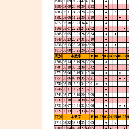
1908
03
09
21
25
42
43
36
●
1900
03
09
29
30
39
42
23
●
1883
03
11
24
25
28
32
05
●
○
1882
03
06
11
25
36
43
10
●
●
1872
03
18
20
25
34
40
31
●
1868
03
07
22
23
24
32
02
○
●
●
1865
03
05
18
21
26
36
34
●
●
1848
03
23
26
27
31
35
10
●
1838
03
13
23
28
30
43
05
●
○
1815
03
08
10
25
26
29
32
●
回別
本数字
B
01
02
03
04
05
06
07
0
1788
03
14
16
19
26
39
09
●
1784
03
19
30
32
36
40
42
●
1771
03
06
12
16
31
42
40
●
●
1754
03
06
07
19
35
39
21
●
●
●
1750
03
15
18
21
34
40
01
○
●
1746
03
11
14
22
27
32
31
●
1743
03
17
18
19
20
42
09
●
1732
03
18
19
34
38
42
14
●
1731
03
07
19
21
32
35
06
●
○
●
1727
03
13
16
22
33
42
15
●
回別
本数字
B
01
02
03
04
05
06
07
0
1711
03
32
33
34
35
40
05
●
○
1709
03
04
07
20
22
41
05
●
●
○
●