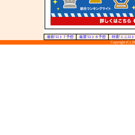
最新!ロト７予想
厳選!ロト６予想
特選!ミニロ
Copyright (C) 20