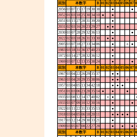
回別
本数字
B
01
02
03
04
05
06
07
0
2056
03
07
15
17
19
30
38
●
●
2052
01
03
18
25
30
34
10
●
●
2051
03
15
27
28
31
39
20
●
2031
02
03
16
20
23
29
27
●
●
2030
03
07
28
29
32
36
13
●
●
2022
02
03
18
26
31
33
30
●
●
2005
03
07
18
27
33
34
06
●
○
●
1983
03
18
31
36
37
40
23
●
1972
03
14
27
28
32
36
12
●
1969
03
07
12
13
35
38
24
●
●
回別
本数字
B
01
02
03
04
05
06
07
0
1967
03
04
22
26
29
35
37
●
●
1963
03
04
20
29
35
38
06
●
●
○
1957
03
04
05
13
34
42
18
●
●
●
1951
01
03
06
23
28
35
14
●
●
●
1935
03
08
12
14
17
40
02
○
●
1933
03
07
09
10
12
30
16
●
●
1922
03
11
22
31
33
35
13
●
1918
03
04
05
06
18
20
11
●
●
●
●
1917
03
12
14
29
30
33
21
●
1909
03
05
07
08
22
27
28
●
●
●
回別
本数字
B
01
02
03
04
05
06
07
0