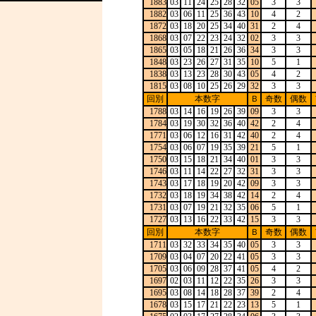
1883
03
11
24
25
28
32
05
3
3
1882
03
06
11
25
36
43
10
4
2
1872
03
18
20
25
34
40
31
2
4
1868
03
07
22
23
24
32
02
3
3
1865
03
05
18
21
26
36
34
3
3
1848
03
23
26
27
31
35
10
5
1
1838
03
13
23
28
30
43
05
4
2
1815
03
08
10
25
26
29
32
3
3
回別
本数字
Ｂ
奇数
偶数
1788
03
14
16
19
26
39
09
3
3
1784
03
19
30
32
36
40
42
2
4
1771
03
06
12
16
31
42
40
2
4
1754
03
06
07
19
35
39
21
5
1
1750
03
15
18
21
34
40
01
3
3
1746
03
11
14
22
27
32
31
3
3
1743
03
17
18
19
20
42
09
3
3
1732
03
18
19
34
38
42
14
2
4
1731
03
07
19
21
32
35
06
5
1
1727
03
13
16
22
33
42
15
3
3
回別
本数字
Ｂ
奇数
偶数
1711
03
32
33
34
35
40
05
3
3
1709
03
04
07
20
22
41
05
3
3
1705
03
06
09
28
37
41
05
4
2
1697
02
03
11
12
22
35
26
3
3
1695
03
08
14
18
28
37
39
2
4
1678
03
15
17
21
22
23
13
5
1