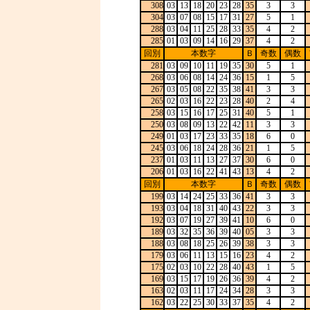
308
03
13
18
20
23
28
35
3
3
304
03
07
08
15
17
31
27
5
1
288
03
04
11
25
28
33
35
4
2
285
01
03
09
14
16
29
37
4
2
回別
本数字
Ｂ
奇数
偶数
281
03
09
10
11
19
35
30
5
1
268
03
06
08
14
24
36
15
1
5
267
03
05
08
22
35
38
41
3
3
265
02
03
16
22
23
28
40
2
4
258
03
15
16
17
25
31
40
5
1
250
03
08
09
13
22
42
11
3
3
249
01
03
17
23
33
35
18
6
0
245
03
06
18
24
28
36
21
1
5
237
01
03
11
13
27
37
30
6
0
206
01
03
16
22
41
43
13
4
2
回別
本数字
Ｂ
奇数
偶数
199
03
14
24
25
33
36
41
3
3
193
03
04
18
31
40
43
22
3
3
192
03
07
19
27
39
41
10
6
0
189
03
32
35
36
39
40
05
3
3
188
03
08
18
25
26
39
38
3
3
179
03
06
11
13
15
16
23
4
2
175
02
03
10
22
28
40
43
1
5
169
03
15
17
19
26
36
39
4
2
163
02
03
11
17
24
34
28
3
3
162
03
22
25
30
33
37
35
4
2