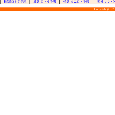
最新!ロト７予想
厳選!ロト６予想
特選!ミニロト予想
究極!ナンバ
Copyright (C) 20