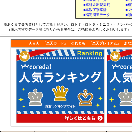
■
累計＆出現周期
■
桁
■
本数字別累計
■
マ
■
指定周期データ
■
傾
※あくまで参考資料としてご覧ください。ロト７・ロト６・ミニロト・ナンバー
（表示内容やデータ等に誤りがある場合は、ご指摘をよろしくお願いします）
★☆★ 「楽天カード」 それとも 「楽天プレミアム」 あな