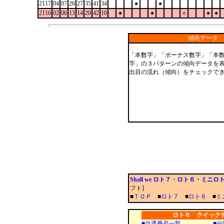
2117
04
07
26
27
35
41
34
●
●
2116
02
06
13
14
20
42
10
●
●
○
●
●
傾向データ
「本数字」「ボーナス数字」「本
字」の３パターンの傾向データを
出目の流れ（傾向）をチェックで
Shall we ロト７・ロト６・ミニ
フト]
■
ＴＯＰ
■
ロト７
■
ロト６
■
ミ
ロト６ クイック
■
当選番号一覧
■
分