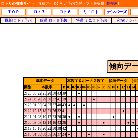
ロト６の攻略サイト
各種データ分析と予想支援ソフトを提供 [
携帯用
]
ＴＯＰ
ロト７
ロト６
ミニロト
ナンバーズ
最新!ロト７予想
厳選!ロト６予想
特選!ミニロト予想
究極!ナンバ
傾向デ
基本データ
本数字＆ボーナス数字 傾向データ
[最新
回別
本数字
B
01
02
03
04
05
06
07
08
09
10
11
12
13
14
1
2125
03
22
25
28
30
43
39
●
2124
06
20
29
36
37
41
19
●
2123
01
02
04
25
37
40
43
●
●
●
2122
12
15
18
21
26
32
41
●
2121
01
03
10
17
25
26
36
●
●
●
2120
03
08
13
14
16
43
26
●
●
●
●
2119
15
18
20
22
30
38
42
2118
01
05
08
35
36
37
24
●
●
●