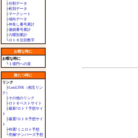
├
分割データ
├
桁別データ
├
マークシート
├
傾向データ
├
仲良し番号累計
├
連鎖番号累計
├
六曜別累計
└
ロト６注目数字
お暇な時に
お暇な時に
└
１億円への道
旅たつ時に
リンク
├
LotoLINK（相互リン
ク）
├
その他のリンク
├
ロト６ベストサイト
├
最新!ロト７予想サイ
ト
├
厳選!ロト６予想サイ
ト
├
特選!ミニロト予想
└
究極!ナンバーズ予想