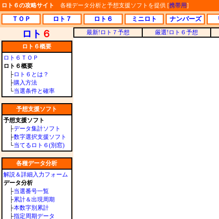
ロト６の攻略サイト
各種データ分析と予想支援ソフトを提供 [
携帯用
]
ＴＯＰ
ロト７
ロト６
ミニロト
ナンバーズ
ロト
６
最新!ロト７予想
厳選!ロト６予想
ロト６概要
ロト６ＴＯＰ
ロト６概要
├
ロト６とは？
├
購入方法
└
当選条件と確率
予想支援ソフト
予想支援ソフト
├
データ集計ソフト
├
数字選択支援ソフト
└
当てるロト６(別窓)
各種データ分析
解説＆詳細入力フォーム
データ分析
├
当選番号一覧
├
累計＆出現周期
├
本数字別累計
├
指定周期データ