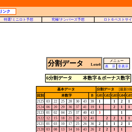
リンク
特選!ミニロト予想
究極!ナンバーズ予想
ロト６ベストサイ
メニュー
分割データ
Loto6
表 示
非表示
6分割データ 本数字＆ボーナス数字
基本データ
分割データ
[最新10
回別
本数字
B
G01
G02
G03
G04
G0
2125
03
22
25
28
30
43
39
1
1
2
1
2124
06
20
29
36
37
41
19
1
2
1
1
2123
01
02
04
25
37
40
43
3
1
2122
12
15
18
21
26
32
41
2
2
1
1
2121
01
03
10
17
25
26
36
2
1
1
2
1
2120
03
08
13
14
16
43
26
2
2
1
1