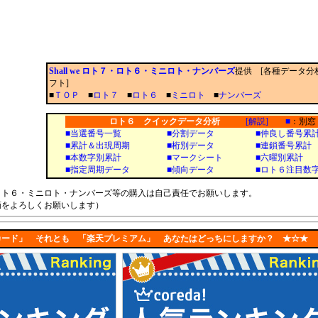
Shall we ロト７・ロト６・ミニロト・ナンバーズ
提供 [各種データ分
フト]
■
ＴＯＰ
■
ロト７
■
ロト６
■
ミニロト
■
ナンバーズ
ロト６ クイックデータ分析
[解説]
■
：別窓
■
当選番号一覧
■
分割データ
■
仲良し番号累
■
累計＆出現周期
■
桁別データ
■
連鎖番号累計
■
本数字別累計
■
マークシート
■
六曜別累計
■
指定周期データ
■
傾向データ
■
ロト６注目数
ト６・ミニロト・ナンバーズ等の購入は自己責任でお願いします。
をよろしくお願いします）
カード」 それとも 「楽天プレミアム」 あなたはどっちにしますか？ ★☆★