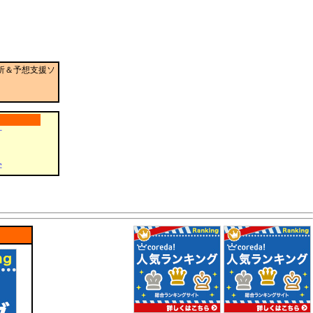
析＆予想支援ソ
計
字