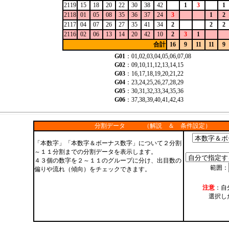
2119
15
18
20
22
30
38
42
1
3
1
2118
01
05
08
35
36
37
24
3
1
2
2117
04
07
26
27
35
41
34
2
2
2
2116
02
06
13
14
20
42
10
2
3
1
合計
16
9
11
11
9
G01
：01,02,03,04,05,06,07,08
G02
：09,10,11,12,13,14,15
G03
：16,17,18,19,20,21,22
G04
：23,24,25,26,27,28,29
G05
：30,31,32,33,34,35,36
G06
：37,38,39,40,41,42,43
分割データ （解説 ＆ 条件設定）
「本数字」「本数字＆ボーナス数字」について２分割
～１１分割までの分割データを表示します。
４３個の数字を２～１１のグループに分け、出目数の
範囲：
偏りや流れ（傾向）をチェックできます。
注意
：自
選択し