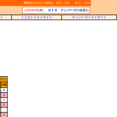
58325
[2012/12/12開始] 本日：695 昨日：1426
2026/08/06
(木)
ロト６
・
ナンバーズ
の抽選日
ト
ミニロトベストサイト
ナンバーズベストサイト
回分]
5
G06
2
2
3
1
1