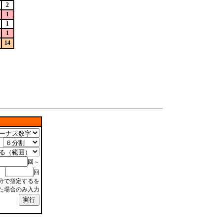
2
1
1
1
14
回～
回
分で指定するを
た場合のみ入力