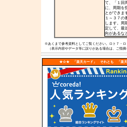
て、「１回
に、周期を
とができま
１～３７の
します。周
定して、最
向があるな
※あくまで参考資料としてご覧ください。ロト７・ロ
（表示内容やデータ等に誤りがある場合は、ご指摘
★☆★ 「楽天カード」 それとも 「楽