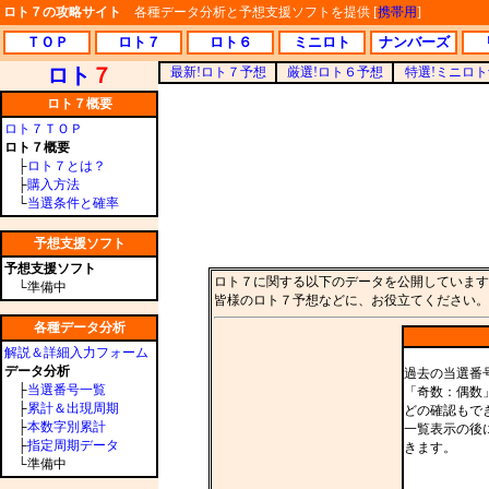
ロト７の攻略サイト
各種データ分析と予想支援ソフトを提供 [
携帯用
]
ＴＯＰ
ロト７
ロト６
ミニロト
ナンバーズ
ロト
７
最新!ロト７予想
厳選!ロト６予想
特選!ミニロ
ロト７概要
ロト７ＴＯＰ
ロト７概要
├
ロト７とは？
├
購入方法
└
当選条件と確率
予想支援ソフト
予想支援ソフト
ロト７に関する以下のデータを公開しています
└準備中
皆様のロト７予想などに、お役立てください。
各種データ分析
解説＆詳細入力フォーム
データ分析
過去の当選番
├
当選番号一覧
「奇数：偶数
├
累計＆出現周期
どの確認もで
├
本数字別累計
一覧表示の後
├
指定周期データ
きます。
└準備中