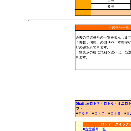
５等
６等
当選番号一
過去の当選番号の一覧を表示しま
「奇数：偶数」の偏りや「本数字
どの確認もできます。
一覧表示の後に詳細を選べば、当
きます。
Shall we ロト７・ロト６・ミニ
フト]
■
ＴＯＰ
■
ロト７
■
ロト６
■
ミ
ロト７ クイック
■
当選番号一覧