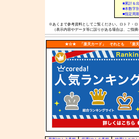
■
累計＆
■
本数字
■
指定周
※あくまで参考資料としてご覧ください。ロト７・ロ
（表示内容やデータ等に誤りがある場合は、ご指摘
★☆★ 「楽天カード」 それとも 「楽