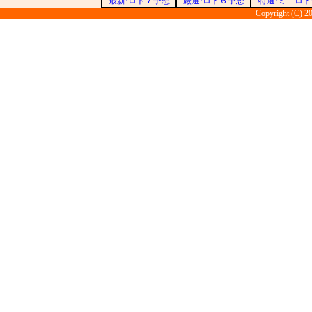
最新!ロト７予想
厳選!ロト６予想
特選!ミニロ
Copyright (C) 20